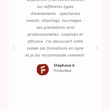
sur différents types
c'est t
d’événements : spectacles
sait m
vivants, shootings, tournages -
fois av
ses prestations sont
est aus
professionnelles, créatives et
s'adap
efficace. J'ai découvert cette
tr
année ses formations en ligne
cons
et je les recommande vivement.
res
d'hygiè
Stéphane A
est 
Producteur
experti
c'est a
et bien