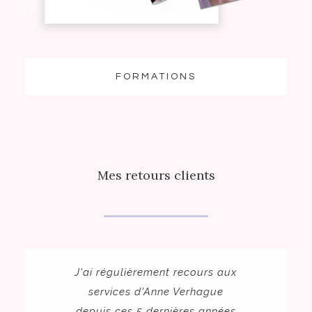
FORMATIONS
Mes retours clients
J'ai régulièrement recours aux
Anne e
services d'Anne Verhague
simplem
depuis ces 5 dernières années
qu'on 